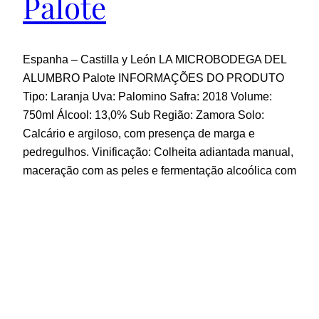
Palote
Espanha – Castilla y León LA MICROBODEGA DEL
ALUMBRO Palote INFORMAÇÕES DO PRODUTO
Tipo: Laranja Uva: Palomino Safra: 2018 Volume:
750ml Álcool: 13,0% Sub Região: Zamora Solo:
Calcário e argiloso, com presença de marga e
pedregulhos. Vinificação: Colheita adiantada manual,
maceração com as peles e fermentação alcoólica com
leveduras nativas, sem filtragem. Crianza:
Harmonização: Ideal…
20 de outubro de 2023