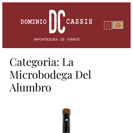
Pular
para
o
Pesqui
conteúdo
Categoria:
La
Microbodega Del
Alumbro