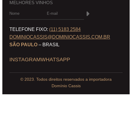
MELHORES VINHOS
TELEFONE FIXO:
(11) 5183 2584
DOMINIOCASSIS@DOMINIOCASSIS.COM.BR
SÃO PAULO
– BRASIL
INSTAGRAM
WHATSAPP
© 2023. Todos direitos reservados a importadora
Domínio Cassis