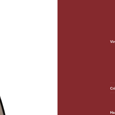
Vi
Cr
Ha