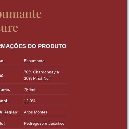
pumante
ture
RMAÇÕES DO PRODUTO
po:
Espumante
70% Chardonnay e
a:
30% Pinot Noir
lume:
750ml
cool:
12,0%
b Região:
Altos Montes
lo:
Pedregoso e basáltico