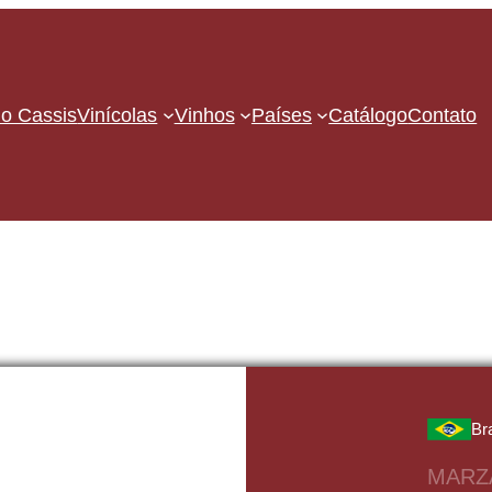
o Cassis
Vinícolas
Vinhos
Países
Catálogo
Contato
Br
MARZ