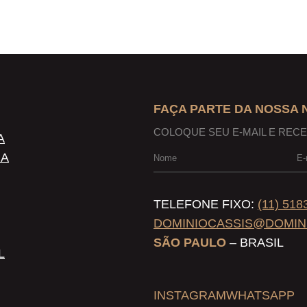
FAÇA PARTE DA NOSSA
COLOQUE SEU E-MAIL E REC
A
NA
TELEFONE FIXO:
(11) 518
DOMINIOCASSIS@DOMIN
SÃO PAULO
– BRASIL
L
INSTAGRAM
WHATSAPP