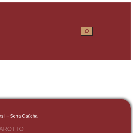
Pesquisar
asil – Serra Gaúcha
AROTTO