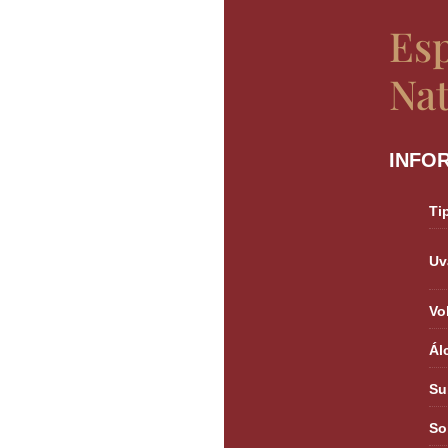
Es
Na
INFO
Ti
Uv
Vo
Ál
Su
So