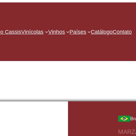
o Cassis
Vinícolas
Vinhos
Países
Catálogo
Contato
Br
MARZ