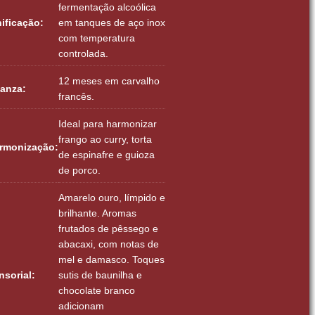
fermentação alcoólica
nificação:
em tanques de aço inox
com temperatura
controlada.
12 meses em carvalho
ianza:
francês.
Ideal para harmonizar
frango ao curry, torta
rmonização:
de espinafre e guioza
de porco.
Amarelo ouro, límpido e
brilhante. Aromas
frutados de pêssego e
abacaxi, com notas de
mel e damasco. Toques
nsorial:
sutis de baunilha e
chocolate branco
adicionam