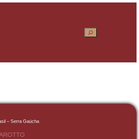
Pesquisar
asil – Serra Gaúcha
AROTTO