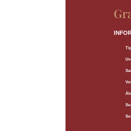
Gr
INFO
Ti
Uv
Sa
Vo
Ál
Su
So