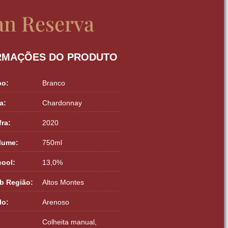
an Reserva
RMAÇÕES DO PRODUTO
po:
Branco
a:
Chardonnay
fra:
2020
lume:
750ml
cool:
13,0%
b Região:
Altos Montes
lo:
Arenoso
Colheita manual,