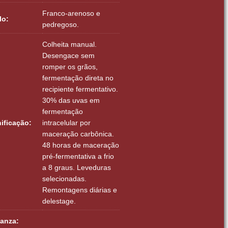
Franco-arenoso e
lo:
pedregoso.
Colheita manual.
Desengace sem
romper os grãos,
fermentação direta no
recipiente fermentativo.
30% das uvas em
fermentação
nificação:
intracelular por
maceração carbônica.
48 horas de maceração
pré-fermentativa a frio
a 8 graus. Leveduras
selecionadas.
Remontagens diárias e
delestage.
ianza: