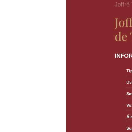
Joffré
Jof
de 
INFO
Ti
Uv
Sa
Vo
Ál
Su