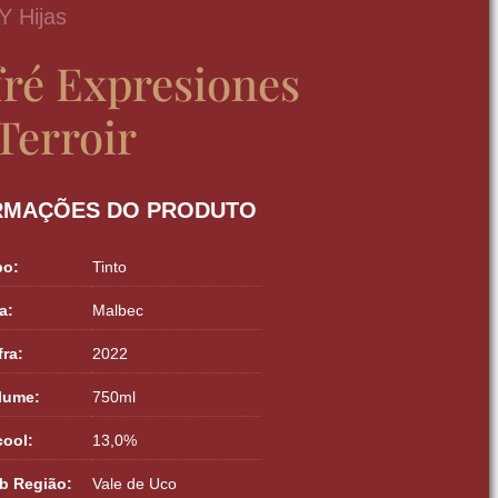
 Y Hijas
fré Expresiones
Terroir
RMAÇÕES DO PRODUTO
po:
Tinto
a:
Malbec
fra:
2022
lume:
750ml
cool:
13,0%
b Região:
Vale de Uco