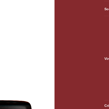
So
Vi
Cr