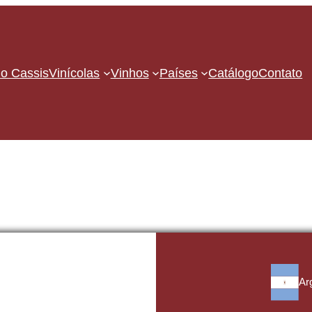
o Cassis
Vinícolas
Vinhos
Países
Catálogo
Contato
Ar