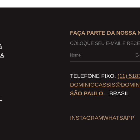
FAÇA PARTE DA NOSSA
COLOQUE SEU E-MAIL E REC
A
NA
TELEFONE FIXO:
(11) 518
DOMINIOCASSIS@DOMIN
SÃO PAULO
– BRASIL
L
INSTAGRAM
WHATSAPP