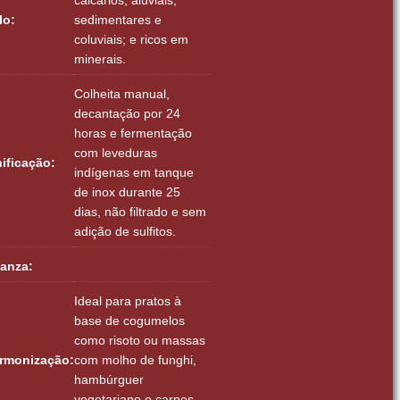
lo:
sedimentares e
coluviais; e ricos em
minerais.
Colheita manual,
decantação por 24
horas e fermentação
com leveduras
nificação:
indígenas em tanque
de inox durante 25
dias, não filtrado e sem
adição de sulfitos.
ianza:
Ideal para pratos à
base de cogumelos
como risoto ou massas
rmonização:
com molho de funghi,
hambúrguer
vegetariano e carnes