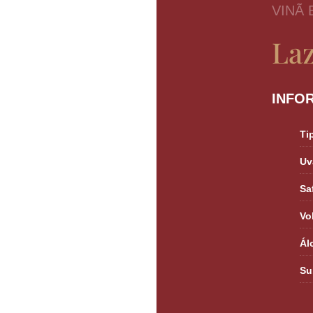
VINÃ
La
INFO
Ti
Uv
Sa
Vo
Ál
Su