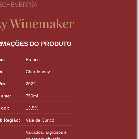
 ECHEVERRÍA
zy Winemaker
RMAÇÕES DO PRODUTO
po:
Branco
a:
Chardonnay
fra:
2022
lume:
750ml
cool:
13,5%
b Região:
Vale de Curicó
Variados, argilosos e
calcários; aluviais,