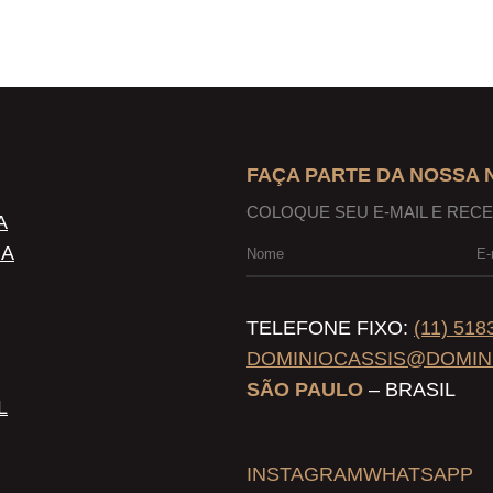
FAÇA PARTE DA NOSSA
COLOQUE SEU E-MAIL E REC
A
NA
TELEFONE FIXO:
(11) 518
DOMINIOCASSIS@DOMIN
SÃO PAULO
– BRASIL
L
INSTAGRAM
WHATSAPP