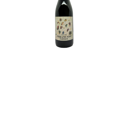
Inframundo Blend
Argentina – Mendoza DURIGUTTI Inframundo Blend