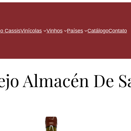
o Cassis
Vinícolas
Vinhos
Países
Catálogo
Contato
iejo Almacén De S