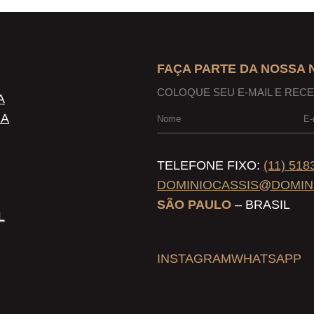
FAÇA PARTE DA NOSSA
COLOQUE SEU E-MAIL E REC
A
NA
TELEFONE FIXO:
(11) 518
DOMINIOCASSIS@DOMIN
SÃO PAULO
– BRASIL
L
INSTAGRAM
WHATSAPP