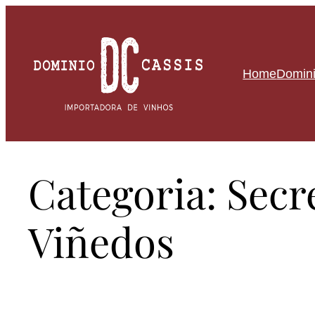
Pular
para
o
Home
Domini
conteúdo
Categoria:
Secr
Viñedos