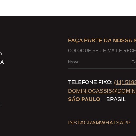
FAÇA PARTE DA NOSSA
COLOQUE SEU E-MAIL E REC
A
NA
TELEFONE FIXO:
(11) 518
DOMINIOCASSIS@DOMIN
SÃO PAULO
– BRASIL
L
INSTAGRAM
WHATSAPP