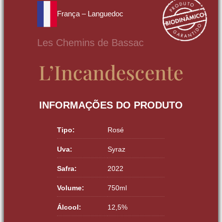
França – Languedoc
Les Chemins de Bassac
L’Incandescente
INFORMAÇÕES DO PRODUTO
Tipo:
Rosé
Uva:
Syraz
Safra:
2022
Volume:
750ml
Álcool:
12,5%