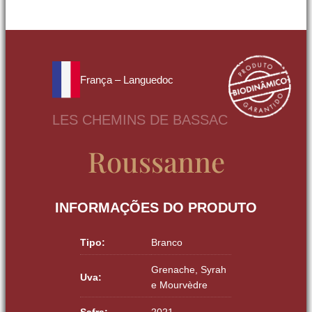
França – Languedoc
LES CHEMINS DE BASSAC
Roussanne
INFORMAÇÕES DO PRODUTO
Tipo:
Branco
Grenache, Syrah
Uva:
e Mourvèdre
Safra:
2021