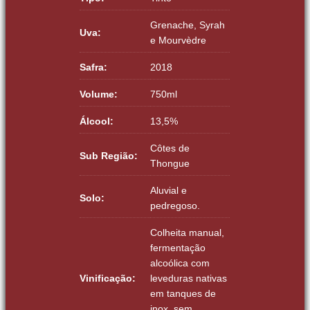
Grenache, Syrah
Uva:
e Mourvèdre
Safra:
2018
Volume:
750ml
Álcool:
13,5%
Côtes de
Sub Região:
Thongue
Aluvial e
Solo:
pedregoso.
Colheita manual,
fermentação
alcoólica com
Vinificação:
leveduras nativas
em tanques de
inox, sem